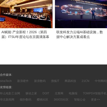
AI赋能·产业新程！2026（第四
联发科发力云端AI基础设施，数
届）ITSU年度论坛在京圆满落幕
据中心解决方案成看点
合作媒体:
sinaTech
新浪硬件
新浪数码
搜狐IT
网易科技
21CN
中华网科
友情链接:
咔么电影工业网
驱动之家
DOIT
北青网
电脑报
TOMPDA智能手机
华北新闻网
猫扑数码
樱桃社区
360OS社区
智能公会
更多>>