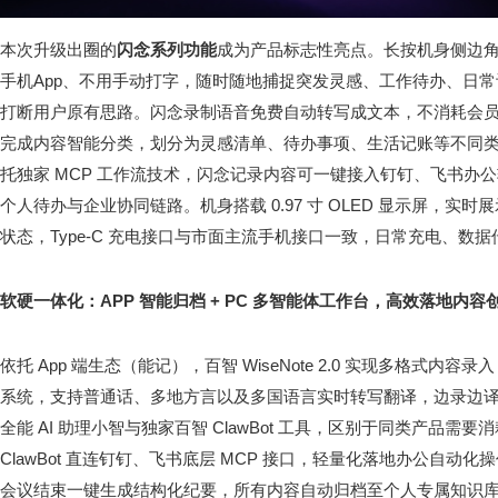
本次升级出圈的
闪念系列功能
成为产品标志性亮点。长按机身侧边
手机App、不用手动打字，随时随地捕捉突发灵感、工作待办、日
打断用户原有思路。闪念录制语音免费自动转写成文本，不消耗会员转
完成内容智能分类，划分为灵感清单、待办事项、生活记账等不同
托独家 MCP 工作流技术，闪念记录内容可一键接入钉钉、飞书办
个人待办与企业协同链路。机身搭载 0.97 寸 OLED 显示屏，实
状态，Type-C 充电接口与市面主流手机接口一致，日常充电、数
软硬一体化：
APP
智能归档
+ PC
多智能体工作台，高效落地内容
依托 App 端生态（能记），百智 WiseNote 2.0 实现多格式
系统，支持普通话、多地方言以及多国语言实时转写翻译，边录边
全能 AI 助理小智与独家百智 ClawBot 工具，区别于同类产品需要消
ClawBot 直连钉钉、飞书底层 MCP 接口，轻量化落地办公自动化
会议结束一键生成结构化纪要，所有内容自动归档至个人专属知识