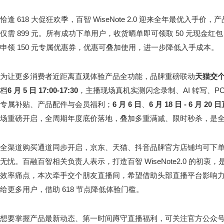
恰逢 618 大促狂欢季，百智 WiseNote 2.0 迎来全年最优入手价
仅需 899 元。所有成功下单用户，收货晒单即可领取 50 元现金红包；
申领 150 元专属优惠券，优惠可叠加使用，进一步降低入手成本。
为让更多消费者近距离直观体验产品全功能，品牌重磅联动
天猫交
档
6
月
5
日
17:00-17:30
，主播现场真机实测闪念录制、AI 转写、P
专属补贴、产品配件与会员福利；
6
月
6
日
、
6
月
18
日
- 6
月
20
日
场重磅开启，全周期年度底价落地，叠加多重满减、限时秒杀，是
全渠道购买通道同步开启，京东、天猫、抖音品牌官方店铺均可下单，
无忧。百融百智相关负责人表示，打造百智 WiseNote2.0 的初衷，
效率痛点，本次牵手交个朋友直播间，希望借助头部直播平台影响力，
给更多用户，借助 618 节点降低体验门槛。
想要掌握产品最新动态、第一时间蹲守直播福利，可关注官方公众