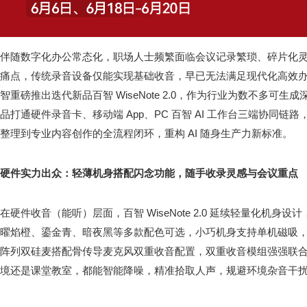
伴随数字化办公常态化，职场人士频繁面临会议记录繁琐、碎片化
痛点，传统录音设备仅能实现基础收音，早已无法满足现代化高效
智重磅推出迭代新品百智 WiseNote 2.0，作为行业为数不多可生成
品打通硬件录音卡、移动端 App、PC 百智 AI 工作台三端协同
整理到专业内容创作的全流程闭环，重构 AI 随身生产力新标准。
硬件实力出众：轻薄机身搭配闪念功能，随手收录灵感与会议重点
在硬件收音（能听）层面，百智 WiseNote 2.0 延续轻量化机身设
曜焰橙、鎏金青、暗夜黑等多款配色可选，小巧机身支持单机磁吸
阵列双硅麦搭配骨传导麦克风双重收音配置，双重收音模组强强联
境还是课堂教室，都能智能降噪，精准拾取人声，规避环境杂音干