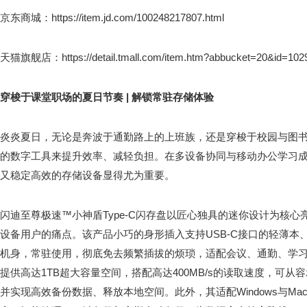
京东商城：https://item.jd.com/100248217807.html
天猫旗舰店：https://detail.tmall.com/item.htm?abbucket=20&id=102
穿梭于课堂职场的夏日节奏 | 解锁常驻存储体验
炎炎夏日，无论是奔波于通勤路上的上班族，还是穿梭于校园与图
的数字工具来提升效率、减轻负担。在多设备协同与移动办公学习
又稳定高效的存储设备显得尤为重要。
闪迪至尊极速™小神盾Type-C闪存盘以匠心独具的迷你设计为核
设备用户的痛点。该产品小巧的身形插入支持USB-C接口的轻薄本
机身，常驻使用，彻底免去频繁插拔的烦琐，适配会议、通勤、学
提供高达1TB超大容量空间，搭配高达400MB/s的读取速度，可
并实现高效备份数据、释放本地空间。此外，其适配Windows与M