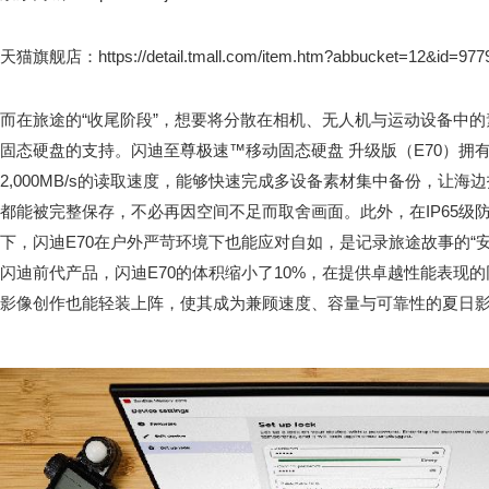
天猫旗舰店：https://detail.tmall.com/item.htm?abbucket=12&id=97
而在旅途的“收尾阶段”，想要将分散在相机、无人机与运动设备中
固态硬盘的支持。闪迪至尊极速™移动固态硬盘 升级版（E70）拥有
2,000MB/s的读取速度，能够快速完成多设备素材集中备份，让
都能被完整保存，不必再因空间不足而取舍画面。此外，在IP65级
下，闪迪E70在户外严苛环境下也能应对自如，是记录旅途故事的“安
闪迪前代产品，闪迪E70的体积缩小了10%，在提供卓越性能表现
影像创作也能轻装上阵，使其成为兼顾速度、容量与可靠性的夏日