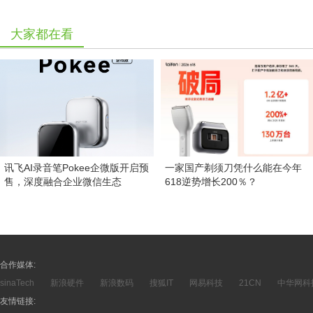
大家都在看
讯飞AI录音笔Pokee企微版开启预
一家国产剃须刀凭什么能在今年
售，深度融合企业微信生态
618逆势增长200％？
合作媒体:
sinaTech
新浪硬件
新浪数码
搜狐IT
网易科技
21CN
中华网科
友情链接: