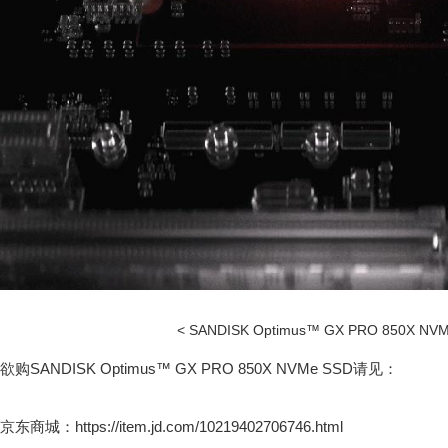
< SANDISK Optimus™ GX PRO 850X NVM
欲购SANDISK Optimus™ GX PRO 850X NVMe SSD请见：
京东商城：https://item.jd.com/10219402706746.html