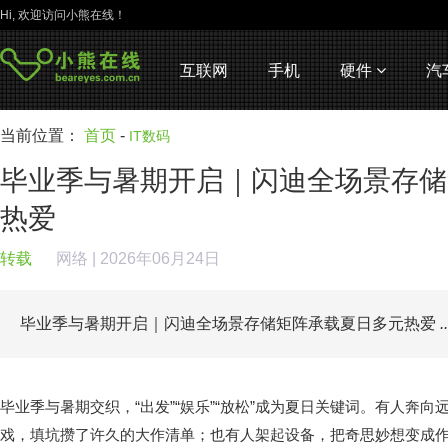
Hi, 欢迎访问小熊在线！
互联网
手机
硬件
汽
当前位置：
首页
-
IT数码
毕业季与暑期开启｜闪迪全场景存储
热爱
转载
网络
| 2026年06月24日
毕业季与暑期开启｜闪迪全场景存储矩阵承载夏日多元热爱
..
毕业季与暑期交织，“出发”“娱乐”“放松”成为夏日关键词。有人奔
戏，填坑攒了许久的大作清单；也有人架起设备，把奇思妙想变成