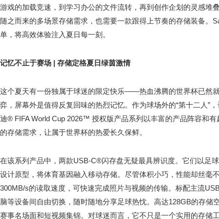
游戏的加载竞速，到学习办公的文件流转，再到创作企划的灵感堆
随之而来的多场景存储需求，也需要一款跟得上节奏的存储装备。San
单，将高效体验注入夏日每一刻。
记忆不止于赛场 | 存储定格夏日绿茵激情
这个夏天有一份独属于球迷的限定快乐——热血沸腾的世界杯已然
弈，屏幕外是值得反复回味的热烈记忆。作为球场外的“第十二人”
迪® FIFA World Cup 2026™ 授权版产品系列以丰富的产品
的存储需求，让属于世界杯的热爱长久保鲜。
在该系列产品中，两款USB-C®闪存盘无疑最具辨识度。它们以足
设计原型，将体育基因融入移动存储。尽管体积小巧，性能却丝毫
300MB/s的读取速度，可快速完成照片与视频的传输。标配主流US
脑等设备间自由切换，随时随地分享足球热忱。高达128GB的存储
赛事名场面和短视频集锦。对球迷而言，它不只是一个实用的存储