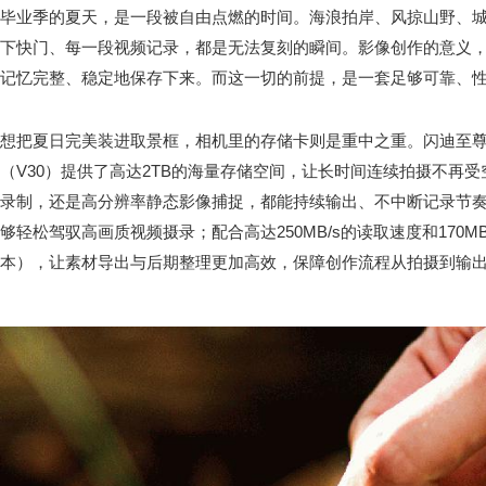
毕业季的夏天，是一段被自由点燃的时间。海浪拍岸、风掠山野、
下快门、每一段视频记录，都是无法复刻的瞬间。影像创作的意义
记忆完整、稳定地保存下来。而这一切的前提，是一套足够可靠、
想把夏日完美装进取景框，相机里的存储卡则是重中之重。闪迪至尊超极速
（V30）提供了高达2TB的海量存储空间，让长时间连续拍摄不再受空
录制，还是高分辨率静态影像捕捉，都能持续输出、不中断记录节奏
够轻松驾驭高画质视频摄录；配合高达250MB/s的读取速度和170MB/
本），让素材导出与后期整理更加高效，保障创作流程从拍摄到输