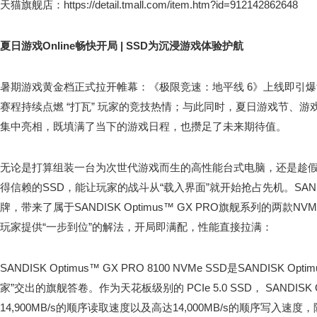
天猫旗舰店：https://detail.tmall.com/item.htm?id=912142862648
夏日游戏Online畅快开局 | SSD为沉浸游戏体验护航
暑期游戏黄金档正式拉开帷幕：《极限竞速：地平线 6》上线即引
赛程持续点燃 “打瓦” 玩家的竞技热情；与此同时，夏日游戏节、
集中亮相，既填满了当下的游戏日程，也攒足了未来期待值。
无论是打算组装一台为次世代游戏而生的高性能台式电脑，还是趁假
得信赖的SSD，能让玩家的战斗从“载入界面”就开始抢占先机。SANDI
牌，带来了属于SANDISK Optimus™ GX PRO旗舰系列的两款N
玩家提供“一步到位”的解法，开局即满配，性能直接拉满：
SANDISK Optimus™ GX PRO 8100 NVMe SSD是SANDISK O
家”交出的旗舰答卷。作为天花板级别的 PCIe 5.0 SSD， SANDISK Op
14,900MB/s的顺序读取速度以及高达14,000MB/s的顺序写入速度