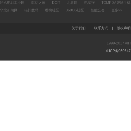
咔么电影工业网
驱动之家
DOIT
北青网
电脑报
TOMPDA智能手机
华北新闻网
猫扑数码
樱桃社区
360OS社区
智能公会
更多>>
关于我们
|
联系方式
|
版权声明
1999-2017 A
京ICP备05064