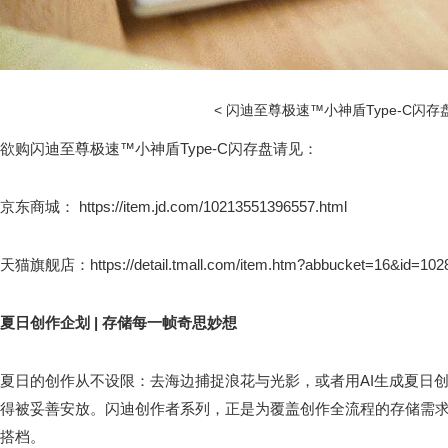
< 闪迪至尊极速™小神盾Type-C闪存盘
欲购闪迪至尊极速™小神盾Type-C闪存盘请见：
京东商城： https://item.jd.com/10213551396557.html
天猫旗舰店：https://detail.tmall.com/item.htm?abbucket=16&id=102
夏日创作企划 | 存储每一帧奇思妙想
夏日的创作从不设限：去海边捕捉浪花与光影，或者用AI生成夏日
得被妥善安放。闪迪创作者系列，正是为覆盖创作全流程的存储需
搭档。