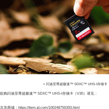
< 闪迪至尊超极速™ SDXC™ UHS-I存储卡
欲购闪迪至尊超极速™ SDXC™ UHS-I存储卡（V30）请见：
京东商城：https://item.jd.com/100248750393.html