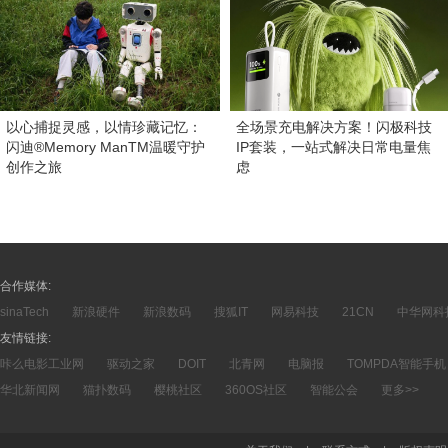
以心捕捉灵感，以情珍藏记忆：
全场景充电解决方案！闪极科技
闪迪®Memory ManTM温暖守护
IP套装，一站式解决日常电量焦
创作之旅
虑
合作媒体:
sinaTech
新浪硬件
新浪数码
搜狐IT
网易科技
21CN
中华网科
友情链接:
咔么电影工业网
驱动之家
DOIT
北青网
电脑报
TOMPDA智能手机
华北新闻网
猫扑数码
樱桃社区
360OS社区
智能公会
更多>>