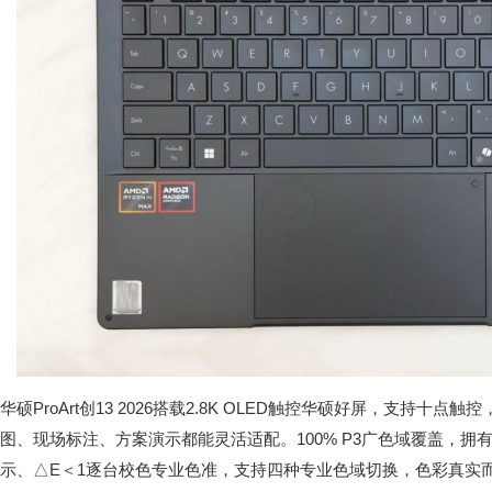
华硕ProArt创13 2026搭载2.8K OLED触控华硕好屏，支持十点触
图、现场标注、方案演示都能灵活适配。100% P3广色域覆盖，拥有
示、△E＜1逐台校色专业色准，支持四种专业色域切换，色彩真实