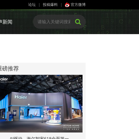
论坛
|
投稿爆料
|
官方微博
声新闻
重磅推荐
AI驱动，海尔智家618全面第一