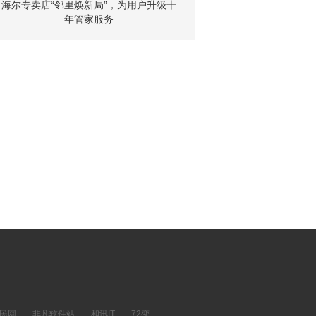
海尔专卖店“邻里焕新局”，为用户升级十
年管家服务
民网
非凡软件站
和讯IT
72变