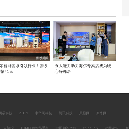
海尔智能套系引领行业！套系
五大能力助力海尔专卖店成为暖
幅41％
心好邻居
网易科技
21CN
中华网科技
腾讯科技
凤凰网
新华网
电脑报
TOMPDA智能手机
中国知识产权
chinaunix
动网论坛
新