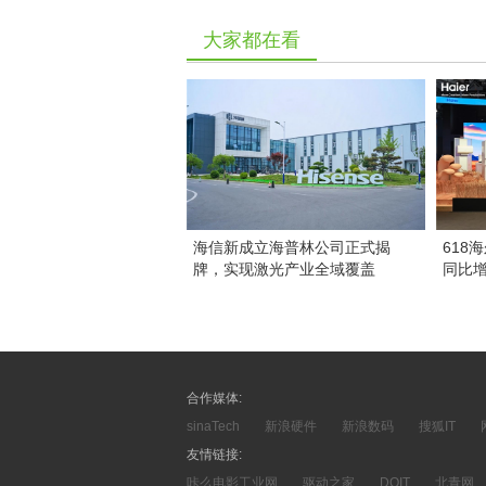
大家都在看
海信新成立海普林公司正式揭
618
牌，实现激光产业全域覆盖
同比增
合作媒体:
sinaTech
新浪硬件
新浪数码
搜狐IT
友情链接:
咔么电影工业网
驱动之家
DOIT
北青网