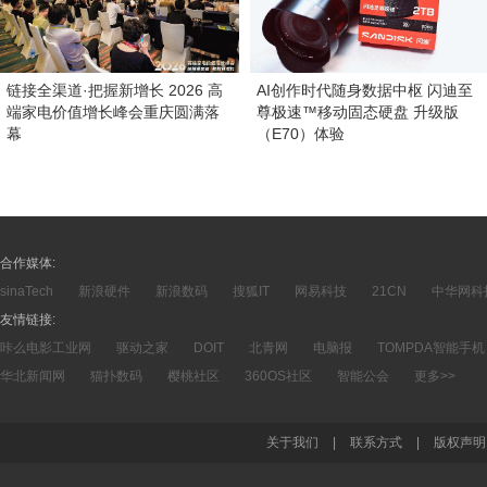
链接全渠道·把握新增长 2026 高
AI创作时代随身数据中枢 闪迪至
端家电价值增长峰会重庆圆满落
尊极速™移动固态硬盘 升级版
幕
（E70）体验
合作媒体:
sinaTech
新浪硬件
新浪数码
搜狐IT
网易科技
21CN
中华网科
友情链接:
咔么电影工业网
驱动之家
DOIT
北青网
电脑报
TOMPDA智能手机
华北新闻网
猫扑数码
樱桃社区
360OS社区
智能公会
更多>>
关于我们
|
联系方式
|
版权声明