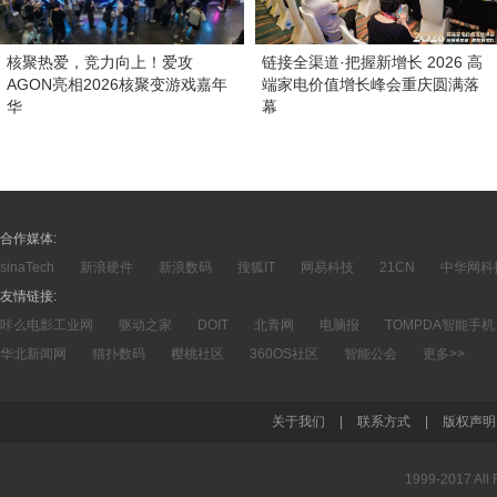
核聚热爱，竞力向上！爱攻
链接全渠道·把握新增长 2026 高
AGON亮相2026核聚变游戏嘉年
端家电价值增长峰会重庆圆满落
华
幕
合作媒体:
sinaTech
新浪硬件
新浪数码
搜狐IT
网易科技
21CN
中华网科
友情链接:
咔么电影工业网
驱动之家
DOIT
北青网
电脑报
TOMPDA智能手机
华北新闻网
猫扑数码
樱桃社区
360OS社区
智能公会
更多>>
关于我们
|
联系方式
|
版权声明
1999-2017 A