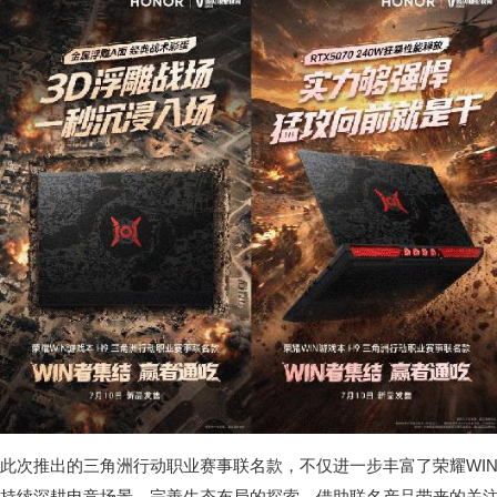
此次推出的三角洲行动职业赛事联名款，不仅进一步丰富了荣耀WI
持续深耕电竞场景、完善生态布局的探索。借助联名产品带来的关注