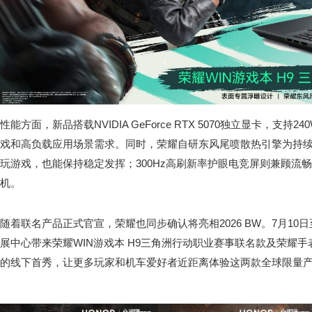
性能方面，新品搭载NVIDIA GeForce RTX 5070独立显卡，支
戏和高负载应用场景需求。同时，荣耀自研东风尾喷散热引擎为持
玩游戏，也能保持稳定发挥；300Hz高刷新率护眼电竞屏则兼顾流
机。
随着联名产品正式官宣，荣耀也同步确认将亮相2026 BW。7月10
展中心带来荣耀WIN游戏本 H9三角洲行动职业赛事联名款及荣耀手表
的线下首秀，让更多玩家和机车爱好者近距离体验这两款全球限量