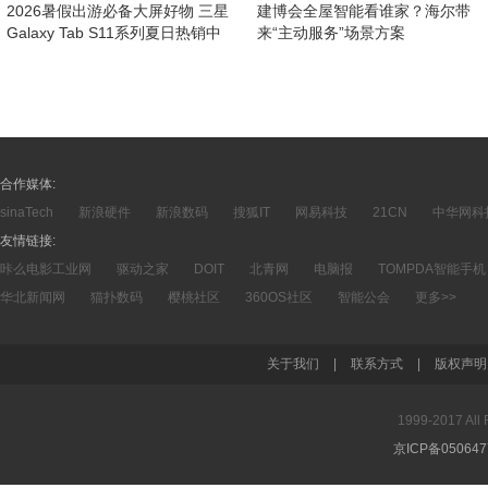
2026暑假出游必备大屏好物 三星
建博会全屋智能看谁家？海尔带
Galaxy Tab S11系列夏日热销中
来“主动服务”场景方案
合作媒体:
sinaTech
新浪硬件
新浪数码
搜狐IT
网易科技
21CN
中华网科
友情链接:
咔么电影工业网
驱动之家
DOIT
北青网
电脑报
TOMPDA智能手机
华北新闻网
猫扑数码
樱桃社区
360OS社区
智能公会
更多>>
关于我们
|
联系方式
|
版权声明
1999-2017 A
京ICP备05064